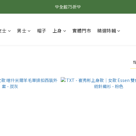
💚全館75折💚
女士
男士
帽子
上身
實體門市
精選特輯