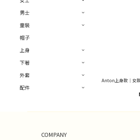
女士
男士
童裝
帽子
上身
下著
外套
Anton上身款｜
配件
COMPANY