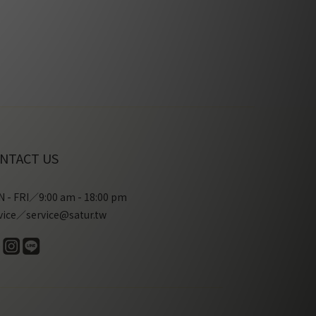
NTACT US
 - FRI／9:00 am - 18:00 pm
vice／service@satur.tw