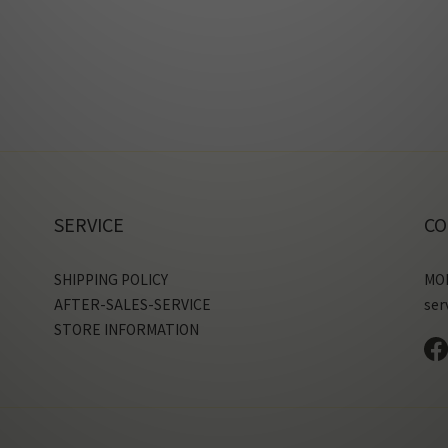
SERVICE
CO
SHIPPING POLICY
MON
AFTER-SALES-SERVICE
ser
STORE INFORMATION