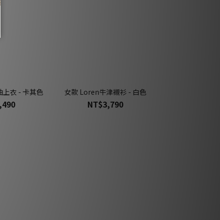
短袖上衣 - 卡其色
女款 Loren牛津襯衫 - 白色
女款 水洗牛仔中
,490
NT$3,790
NT$4,