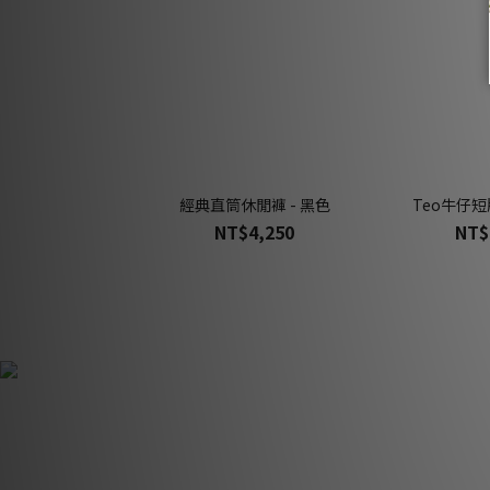
經典直筒休閒褲 - 黑色
Teo牛仔短
NT$4,250
NT$