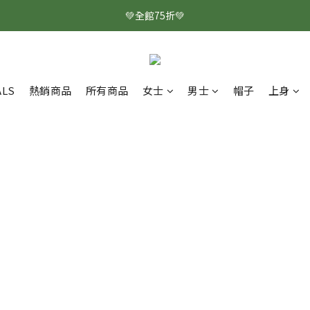
💚全館75折💚
ALS
熱銷商品
所有商品
女士
男士
帽子
上身