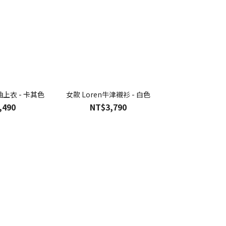
短袖上衣 - 卡其色
女款 Loren牛津襯衫 - 白色
女款 水洗牛仔中
,490
NT$3,790
NT$4,