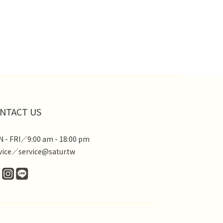
NTACT US
 - FRI／9:00 am - 18:00 pm
vice／service@satur.tw