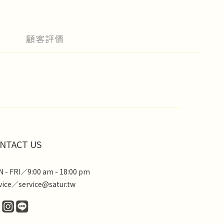
顧客評價
NTACT US
 - FRI／9:00 am - 18:00 pm
vice／service@satur.tw