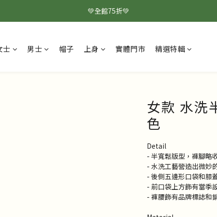
💚全館75折💚
女士
男士
帽子
上身
實體門市
精選特輯
女款 水洗
色
Detail
- 半寬鬆版型，褲腳略
- 水洗工藝營造出微妙
- 後側五邊形口袋和膝
- 前口袋上方飾有當季
- 褲腰飾有品牌標誌和