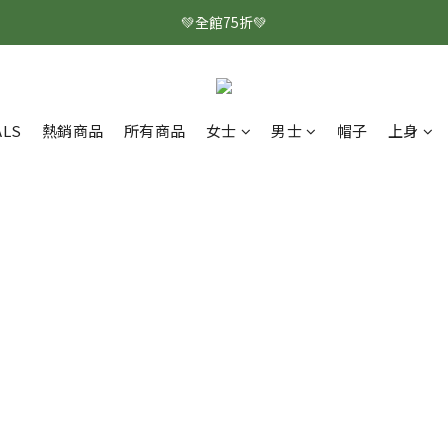
💚全館75折💚
ALS
熱銷商品
所有商品
女士
男士
帽子
上身