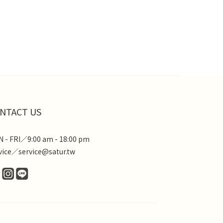
NTACT US
 - FRI／9:00 am - 18:00 pm
vice／service@satur.tw