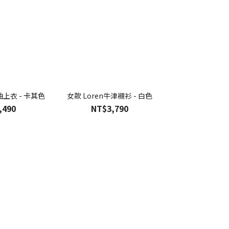
短袖上衣 - 卡其色
女款 Loren牛津襯衫 - 白色
女款 水洗牛仔中
,490
NT$3,790
NT$4,