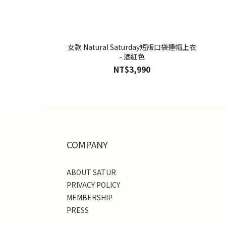
女款 Natural Saturday短版口袋連帽上衣
- 酒紅色
NT$3,990
COMPANY
ABOUT SATUR
PRIVACY POLICY
MEMBERSHIP
PRESS