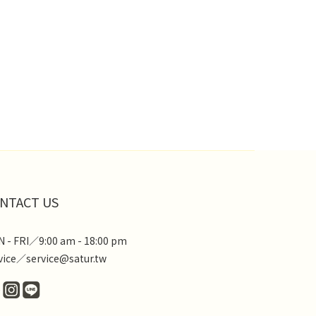
NTACT US
 - FRI／9:00 am - 18:00 pm
vice／service@satur.tw