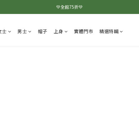
💚全館75折💚
女士
男士
帽子
上身
實體門市
精選特輯