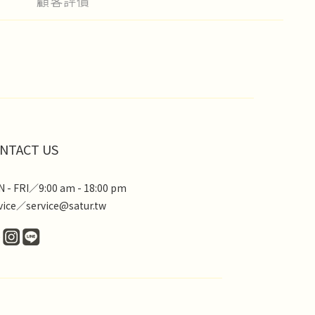
顧客評價
NTACT US
 - FRI／9:00 am - 18:00 pm
vice／service@satur.tw