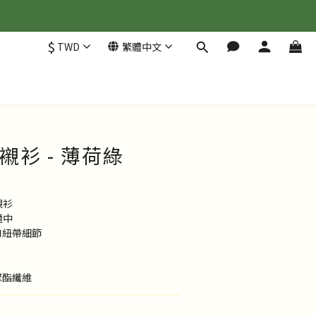
$
TWD
繁體中文
津襯衫 - 薄荷綠
襯衫
適中
繡和紐帶細節
 聚酯纖維