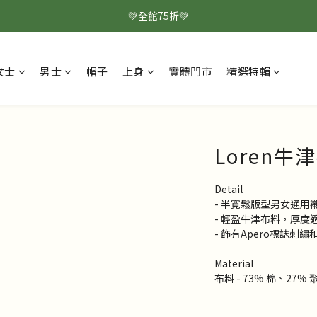
💚全館75折💚
女士
男士
帽子
上身
實體門市
精選特輯
Loren牛
Detail
- 半寬鬆版型男女通用
- 輕盈牛津布料，厚度
- 飾有Apero標誌刺
Material
布料 - 73% 棉、27%