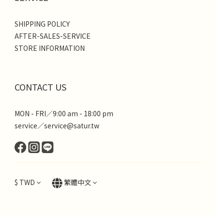
SHIPPING POLICY
AFTER-SALES-SERVICE
STORE INFORMATION
CONTACT US
MON - FRI／9:00 am - 18:00 pm
service／service@satur.tw
$
TWD
繁體中文