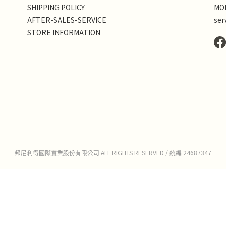
SHIPPING POLICY
MON
AFTER-SALES-SERVICE
ser
STORE INFORMATION
邦尼利得國際實業股份有限公司 ALL RIGHTS RESERVED / 統編 24687347