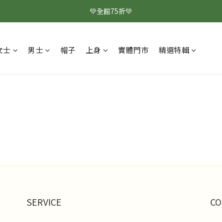
💚全館75折💚
女士
男士
帽子
上身
實體門市
精選特輯
SERVICE
CO