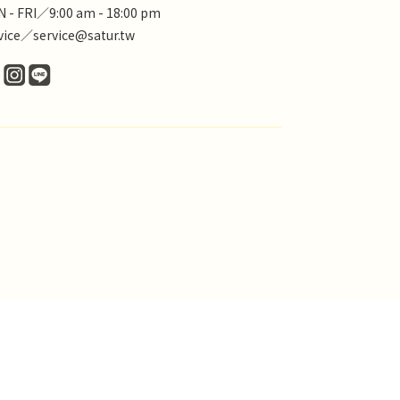
 - FRI／9:00 am - 18:00 pm
vice／service@satur.tw